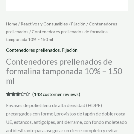
Home
/
Reactivos y Consumibles
/
Fijación
/
Contenedores
prellenados
/ Contenedores prellenados de formalina
tamponada 10% – 150 ml
Contenedores prellenados
,
Fijación
Contenedores prellenados de
formalina tamponada 10% – 150
ml
(
143
customer reviews)
Rated
143
Envases de polietileno de alta densidad (HDPE)
3.08
out of 5
precargados con formol, provistos de tapón de doble rosca
based
on
UE, estancos, antigolpes, antiderrame, con fondo moleteado
customer
ratings
antideslizante para asegurar un cierre completo y evitar