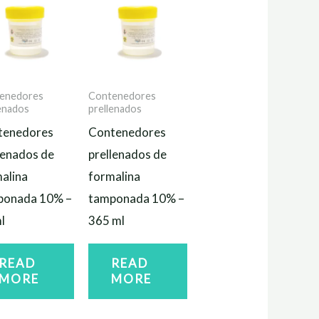
enedores
Contenedores
lenados
prellenados
tenedores
Contenedores
lenados de
prellenados de
alina
formalina
ponada 10% –
tamponada 10% –
l
365 ml
READ
READ
MORE
MORE