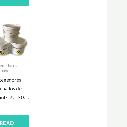
enedores
lenados
tenedores
lenados de
ol 4 % – 3000
READ