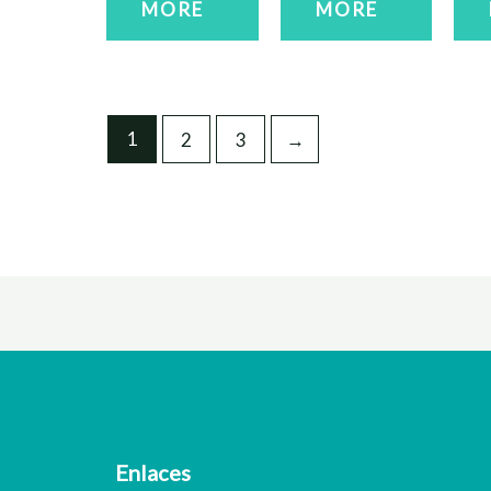
MORE
MORE
1
2
3
→
Enlaces