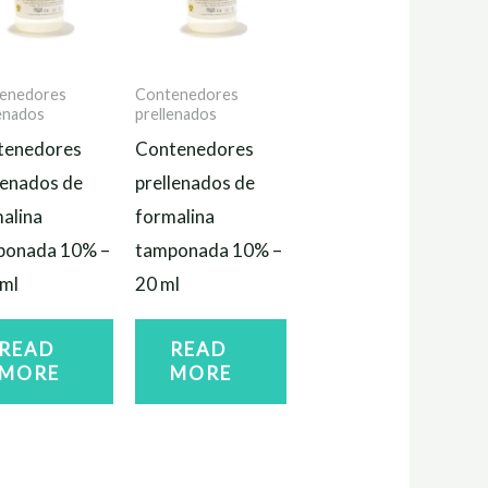
enedores
Contenedores
lenados
prellenados
tenedores
Contenedores
lenados de
prellenados de
alina
formalina
ponada 10% –
tamponada 10% –
ml
20 ml
READ
READ
MORE
MORE