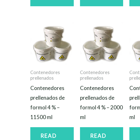
Contenedores
Contenedores
Cont
prellenados
prellenados
prel
Contenedores
Contenedores
Con
prellenados de
prellenados de
prel
formol 4 % –
formol 4 % – 2000
form
11500 ml
ml
ml
READ
READ