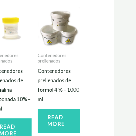
enedores
Contenedores
lenados
prellenados
tenedores
Contenedores
lenados de
prellenados de
alina
formol 4 % – 1000
ponada 10% –
ml
l
READ
MORE
READ
MORE