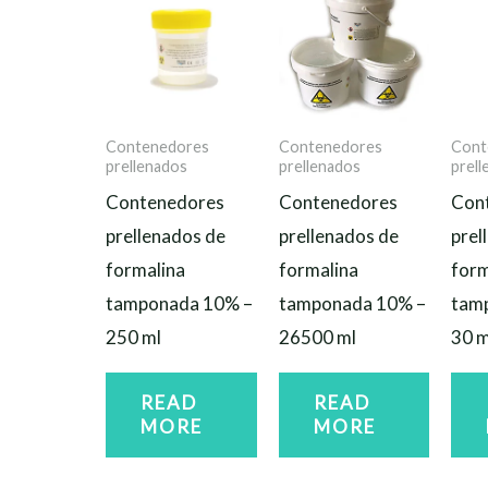
Contenedores
Contenedores
Cont
prellenados
prellenados
prel
Contenedores
Contenedores
Con
prellenados de
prellenados de
prel
formalina
formalina
form
tamponada 10% –
tamponada 10% –
tam
250 ml
26500 ml
30 m
READ
READ
MORE
MORE