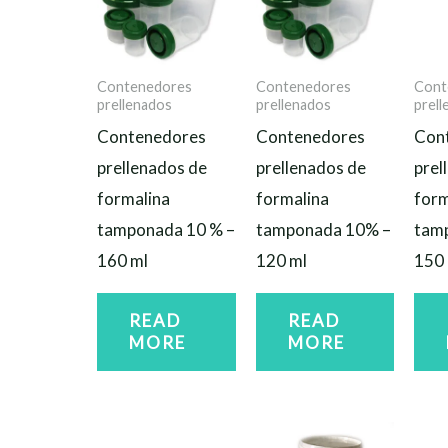
Contenedores
Contenedores
Cont
prellenados
prellenados
prel
Contenedores
Contenedores
Con
prellenados de
prellenados de
prel
formalina
formalina
form
tamponada 10 % –
tamponada 10% –
tam
160 ml
120 ml
150 
READ
READ
MORE
MORE