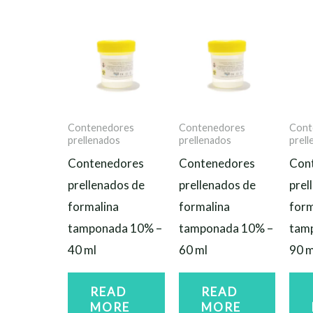
Contenedores
Contenedores
Cont
prellenados
prellenados
prel
Contenedores
Contenedores
Con
prellenados de
prellenados de
prel
formalina
formalina
form
tamponada 10% –
tamponada 10% –
tam
40 ml
60 ml
90 m
READ
READ
MORE
MORE