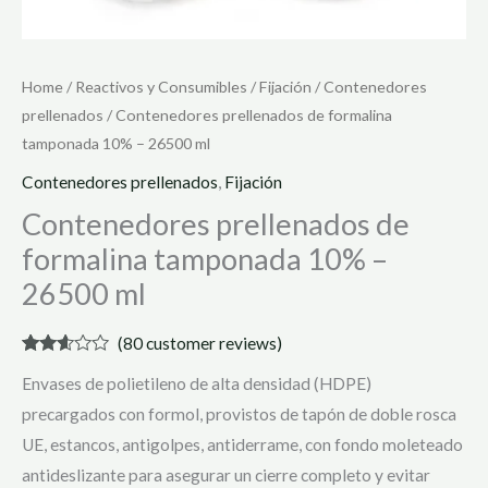
Home
/
Reactivos y Consumibles
/
Fijación
/
Contenedores
prellenados
/ Contenedores prellenados de formalina
tamponada 10% – 26500 ml
Contenedores prellenados
,
Fijación
Contenedores prellenados de
formalina tamponada 10% –
26500 ml
(
80
customer reviews)
Rated
79
Envases de polietileno de alta densidad (HDPE)
2.53
out of
precargados con formol, provistos de tapón de doble rosca
5
based
UE, estancos, antigolpes, antiderrame, con fondo moleteado
on
customer
antideslizante para asegurar un cierre completo y evitar
ratings