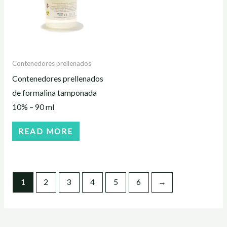
Contenedores prellenados
Contenedores prellenados
de formalina tamponada
10% – 90 ml
READ MORE
1
2
3
4
5
6
→