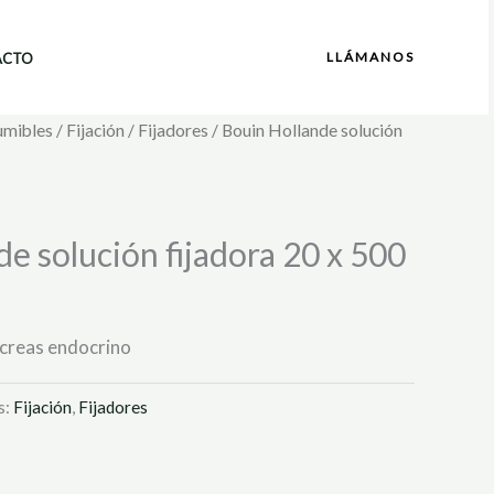
LLÁMANOS
ACTO
umibles
/
Fijación
/
Fijadores
/ Bouin Hollande solución
e solución fijadora 20 x 500
áncreas endocrino
s:
Fijación
,
Fijadores