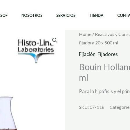
ASOF
NOSOTROS
SERVICIOS
TIENDA
CONT
Home
/
Reactivos y Cons
fijadora 20 x 500 ml
Fijación
,
Fijadores
Bouin Holland
ml
Para la hipófisis y el p
SKU:
07-118
Categorie