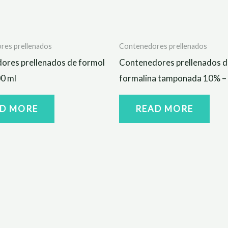
res prellenados
Contenedores prellenados
ores prellenados de formol
Contenedores prellenados d
00 ml
formalina tamponada 10% –
D MORE
READ MORE