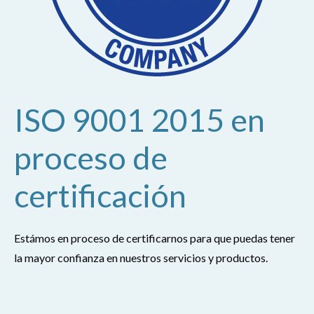
r
c
a
d
e
ISO 9001 2015 en
V
i
proceso de
t
a
certificación
s
o
f
Estámos en proceso de certificarnos para que puedas tener
_
la mayor confianza en nuestros servicios y productos.
U
s