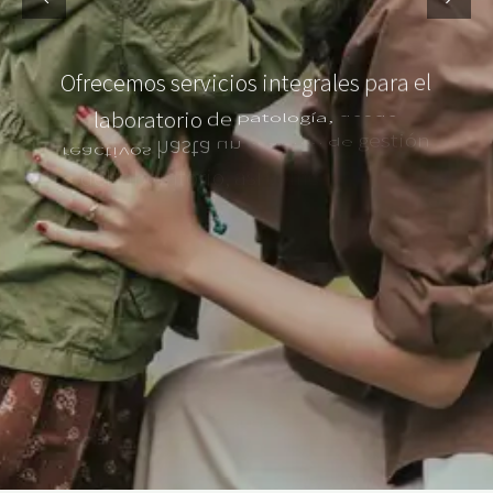
O
f
r
e
c
e
m
o
s
s
e
r
v
i
c
i
o
s
i
n
t
e
g
r
a
l
e
s
p
a
r
a
e
l
l
a
b
o
r
a
t
o
r
i
o
d
e
p
a
t
o
l
o
g
í
a
,
d
e
s
d
e
g
e
s
t
i
ó
n
d
e
s
i
s
t
e
m
a
r
e
a
c
t
i
v
o
s
h
a
s
t
a
u
n
a
s
í
c
o
m
o
l
a
b
o
r
a
t
o
r
i
o
,
d
e
l
e
q
u
i
p
o
y
d
i
a
g
n
ó
s
t
i
c
o
d
e
m
é
d
i
c
o
.
r
á
p
i
d
a
s
p
r
u
e
b
a
s