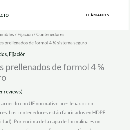
LLÁMANOS
ACTO
umibles
/
Fijación
/
Contenedores
s prellenados de formol 4 % sistema seguro
dos
,
Fijación
 prellenados de formol 4 %
ro
r reviews)
e acuerdo con UE normativo pre-llenado con
dores. Los contenedores están fabricados en HDPE
sidad). Por encima de la capa de formalina es un