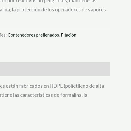
sto por reactivos no peligrosos, mantiene las
alina, la protección de los operadores de vapores
ies:
Contenedores prellenados
,
Fijación
es están fabricados en HDPE (polietileno de alta
iene las características de formalina, la