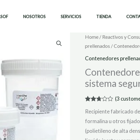
ASOF
NOSOTROS
SERVICIOS
TIENDA
CONT
Home
/
Reactivos y Cons
prellenados
/ Contenedore
Contenedores prellena
Contenedores
sistema segu
(
3
custome
Rated
3
Recipiente fabricado d
2.67
out of
formalina u otros fija
5
based
(polietileno de alta den
on
customer