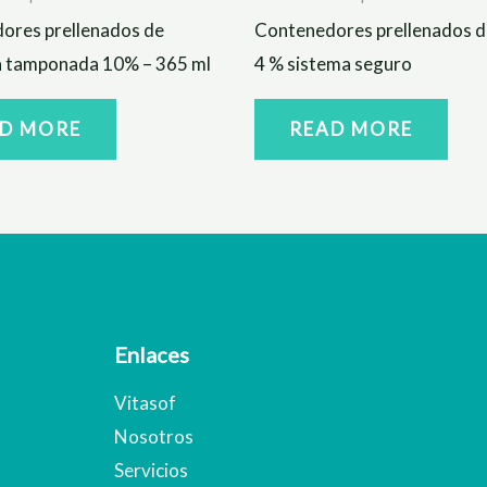
ores prellenados de
Contenedores prellenados d
a tamponada 10% – 365 ml
4 % sistema seguro
D MORE
READ MORE
Enlaces
Vitasof
Nosotros
Servicios