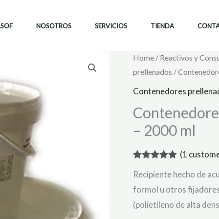
ASOF
NOSOTROS
SERVICIOS
TIENDA
CONT
Home
/
Reactivos y Cons
prellenados
/ Contenedore
Contenedores prellena
Contenedores
– 2000 ml
(
1
custome
Rated
1
5.00
Recipiente hecho de acu
out of 5
based on
formol u otros fijadore
customer
rating
(polietileno de alta den