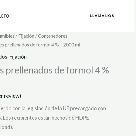
LLÁMANOS
ACTO
umibles
/
Fijación
/
Contenedores
s prellenados de formol 4 % – 2000 ml
dos
,
Fijación
 prellenados de formol 4 %
r review)
erdo con la legislación de la UE precargado con
s. Los recipientes están hechos de HDPE
sidad).