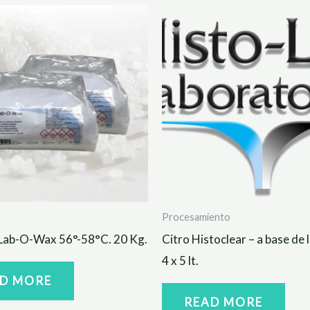
Procesamiento
 Lab-O-Wax 56°-58°C. 20 Kg.
Citro Histoclear – a base de
4 x 5 lt.
D MORE
READ MORE