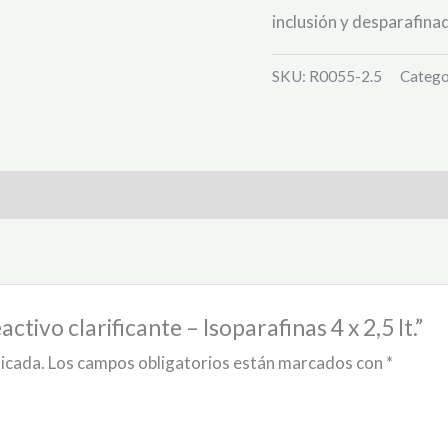
inclusión y desparafina
SKU:
R0055-2.5
Catego
ctivo clarificante – Isoparafinas 4 x 2,5 lt.”
licada.
Los campos obligatorios están marcados con
*