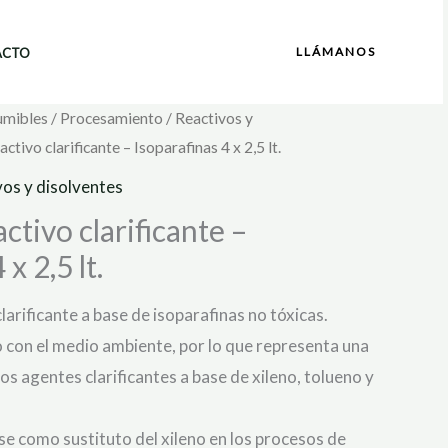
LLÁMANOS
ACTO
umibles
/
Procesamiento
/
Reactivos y
tivo clarificante – Isoparafinas 4 x 2,5 lt.
os y disolventes
tivo clarificante –
x 2,5 lt.
arificante a base de isoparafinas no tóxicas.
 con el medio ambiente, por lo que representa una
los agentes clarificantes a base de xileno, tolueno y
se como sustituto del xileno en los procesos de