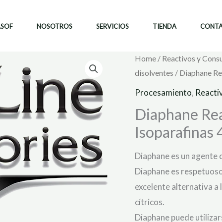
ASOF
NOSOTROS
SERVICIOS
TIENDA
CONT
Home
/
Reactivos y Cons
disolventes
/ Diaphane Reac
Procesamiento
,
Reactiv
Diaphane Reac
Isoparafinas 4 
Diaphane es un agente cl
Diaphane es respetuoso
excelente alternativa a 
cítricos.
Diaphane puede utilizar