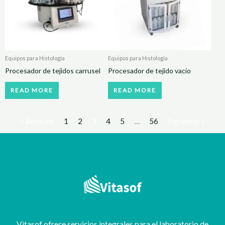
Equipos para Histología
Equipos para Histología
Procesador de tejidos carrusel
Procesador de tejido vacío
READ MORE
READ MORE
« Anterior
1
2
3
4
5
…
56
Siguiente »
Vitasof ofrece servicios integrales para el laboratorio de