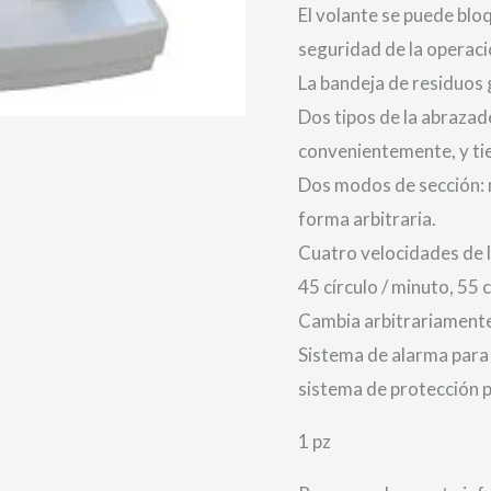
El volante se puede bloq
seguridad de la operaci
La bandeja de residuos 
Dos tipos de la abraza
convenientemente, y tie
Dos modos de sección: 
forma arbitraria.
Cuatro velocidades de la
45 círculo / minuto, 55 c
Cambia arbitrariamente 
Sistema de alarma para e
sistema de protección p
1 pz