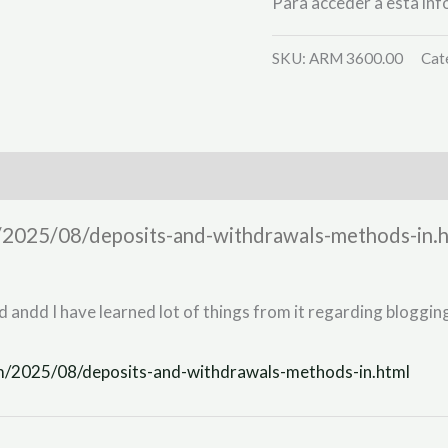
Para acceder a esta info
SKU:
ARM 3600.00
Cat
m/2025/08/deposits-and-withdrawals-methods-in.
od andd I have learned lot of things from it regarding bloggin
om/2025/08/deposits-and-withdrawals-methods-in.html