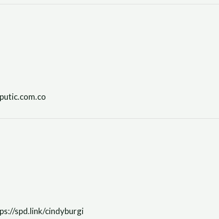
putic.com.co
ps://spd.link/cindyburgi