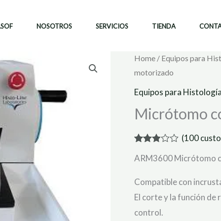
ASOF
NOSOTROS
SERVICIOS
TIENDA
CONT
Home
/
Equipos para His
motorizado
Equipos para Histologí
Micrótomo c
(
100
custo
Rated
100
ARM3600 Micrótomo c
2.85
out of
5
Compatible con incrusta
based
on
El corte y la función d
customer
ratings
control.