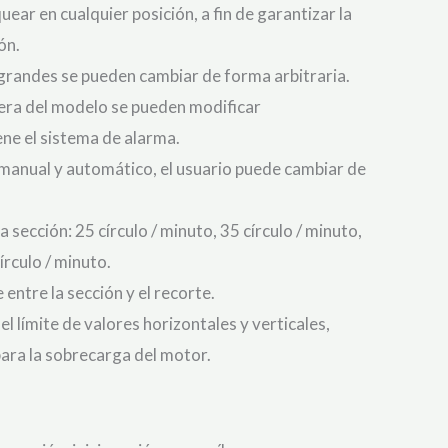
uear en cualquier posición, a fin de garantizar la
ón.
grandes se pueden cambiar de forma arbitraria.
dera del modelo se pueden modificar
ne el sistema de alarma.
manual y automático, el usuario puede cambiar de
 sección: 25 círculo / minuto, 35 círculo / minuto,
írculo / minuto.
entre la sección y el recorte.
l límite de valores horizontales y verticales,
ara la sobrecarga del motor.