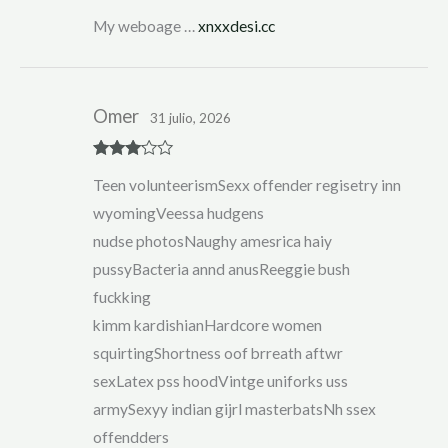
My weboage …
xnxxdesi.cc
Omer
31 julio, 2026
Rated
3
Teen volunteerismSexx offender regisetry inn
out of 5
wyomingVeessa hudgens
nudse photosNaughy amesrica haiy
pussyBacteria annd anusReeggie bush
fuckking
kimm kardishianHardcore women
squirtingShortness oof brreath aftwr
sexLatex pss hoodVintge uniforks uss
armySexyy indian gijrl masterbatsNh ssex
offendders