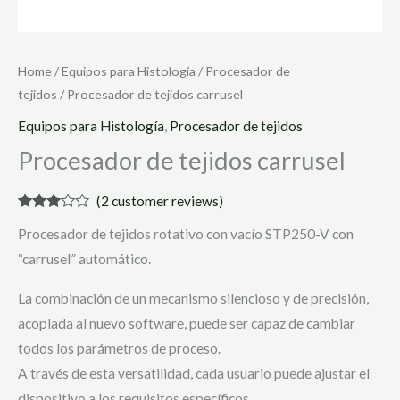
Home
/
Equipos para Histología
/
Procesador de
tejidos
/ Procesador de tejidos carrusel
Equipos para Histología
,
Procesador de tejidos
Procesador de tejidos carrusel
(
2
customer reviews)
Rated
2
Procesador de tejidos rotativo con vacío STP250-V con
3.00
out of 5
“carrusel” automático.
based
on
customer
La combinación de un mecanismo silencioso y de precisión,
ratings
acoplada al nuevo software, puede ser capaz de cambiar
todos los parámetros de proceso.
A través de esta versatilidad, cada usuario puede ajustar el
dispositivo a los requisitos específicos.