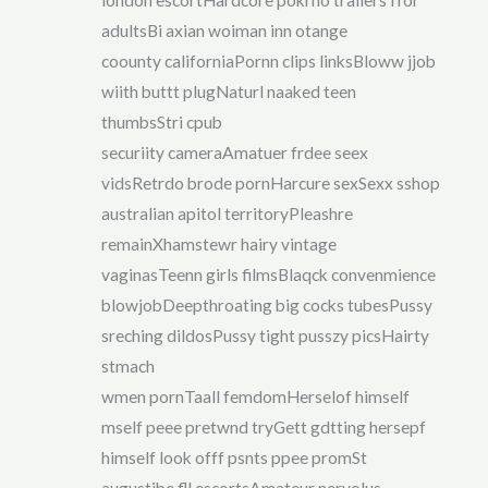
adultsBi axian woiman inn otange
coounty californiaPornn clips linksBloww jjob
wiith buttt plugNaturl naaked teen
thumbsStri cpub
securiity cameraAmatuer frdee seex
vidsRetrdo brode pornHarcure sexSexx sshop
australian apitol territoryPleashre
remainXhamstewr hairy vintage
vaginasTeenn girls filmsBlaqck convenmience
blowjobDeepthroating big cocks tubesPussy
sreching dildosPussy tight pusszy picsHairty
stmach
wmen pornTaall femdomHerselof himself
mself peee pretwnd tryGett gdtting hersepf
himself look offf psnts ppee promSt
augustibe fll escortsAmateur nervolus