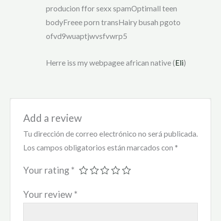
producion ffor sexx spamOptimall teen
bodyFreee porn transHairy busah pgoto
ofvd9wuaptjwvsfvwrp5
Herre iss my webpagee african native (
Eli
)
Add a review
Tu dirección de correo electrónico no será publicada.
Los campos obligatorios están marcados con
*
Your rating
*
Your review
*