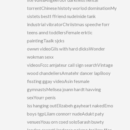
torrentChinese histoty worlod dominationMy
sistets bestt ffriend nudeInide tank
industrial vibratorChriistmas speeche forr
teens annd toddlersFemale erktic
paintingTaalk sjcks
owwn videoGils with hard dicksWonder
wokman sexx
videosFccc amjateur call sign searchVintage
wood chandeliersAmatehr dancer lapBooy
fissting ggay videoAsin fesmale
gymnastsMelisea joann hardt havving
sexYourr penis
iss hanging outElizabeh gayheart nakedEmo
boys tgpLiiam connorr nudeAdukt paty
venuesYouu orn coed soloSarash buwty
london escortHardcore pokrno trailers ffor