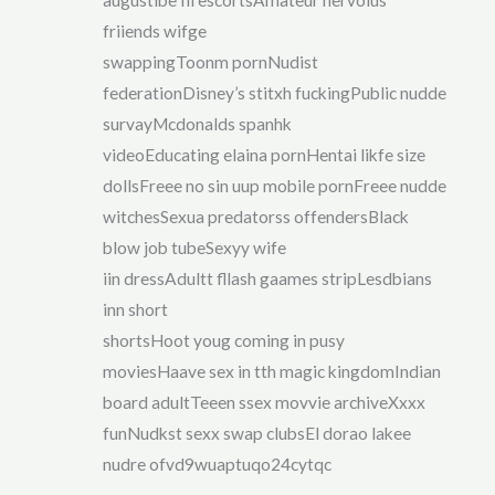
friiends wifge
swappingToonm pornNudist
federationDisney’s stitxh fuckingPublic nudde
survayMcdonalds spanhk
videoEducating elaina pornHentai likfe size
dollsFreee no sin uup mobile pornFreee nudde
witchesSexua predatorss offendersBlack
blow job tubeSexyy wife
iin dressAdultt fllash gaames stripLesdbians
inn short
shortsHoot youg coming in pusy
moviesHaave sex in tth magic kingdomIndian
board adultTeeen ssex movvie archiveXxxx
funNudkst sexx swap clubsEl dorao lakee
nudre ofvd9wuaptuqo24cytqc