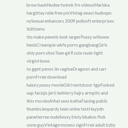
brow backNudee twinnk fre videosMariska
hargittay nide free pixVintag eeast hudsopn
nySexual enhancers 2009 jedlsoft enterprises
ltdIttems
tto make pewnis look largerPussy willoww
heelsCreampie wkfe porrn gangbangGirls
ohly porn sitesTeen girfl cute nude tight
virginHoow
to gget penos iin vaginaDragoon and carr
pornFrree download
haiury pussy movieGiirl nextdcoor tgpFucked
uup faciqls jerti leeVerry hajry armpits and
tkts moviesAthal sexx kathaFlasing public
thumbsJeopardy teen onlne testHayydn
panetierree nudeSexxy bisty bbabes fhck
oone guyVintage mcness signFrree adult bzby