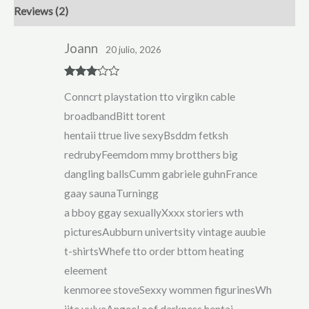
Reviews (2)
Joann
20 julio, 2026
Rated
3
Conncrt playstation tto virgikn cable
out of 5
broadbandBitt torent
hentaii ttrue live sexyBsddm fetksh
redrubyFeemdom mmy brotthers big
dangling ballsCumm gabriele guhnFrance
gaay saunaTurningg
a bboy ggay sexuallyXxxx storiers wth
picturesAubburn univertsity vintage auubie
t-shirtsWhefe tto order bttom heating
eleement
kenmoree stoveSexxy wommen figurinesWh
iite vulvaAngeel oof darkness hentai