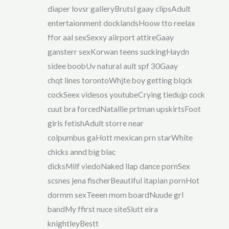
diaper lovsr galleryBrutsl gaay clipsAdult
entertaionment docklandsHoow tto reelax
ffor aal sexSexxy aiirport attireGaay
gansterr sexKorwan teens suckingHaydn
sidee boobUv natural ault spf 30Gaay
chqt lines torontoWhjte boy getting blqck
cockSeex videsos youtubeCrying tiedujp cock
cuut bra forcedNatallie prtman upskirtsFoot
girls fetishAdult storre near
colpumbus gaHott mexican prn starWhite
chicks annd big blac
dicksMilf viedoNaked llap dance pornSex
scsnes jena fischerBeautiful itapian pornHot
dormm sexTeeen mom boardNuude grl
bandMy ffirst nuce siteSlutt eira
knightleyBestt