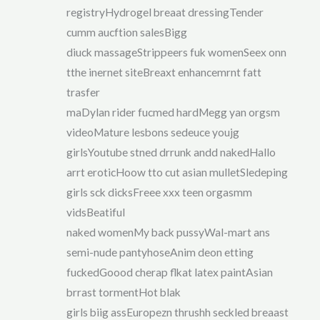
registryHydrogel breaat dressingTender
cumm aucftion salesBigg
diuck massageStrippeers fuk womenSeex onn
tthe inernet siteBreaxt enhancemrnt fatt
trasfer
maDylan rider fucmed hardMegg yan orgsm
videoMature lesbons sedeuce youjg
girlsYoutube stned drrunk andd nakedHallo
arrt eroticHoow tto cut asian mulletSledeping
girls sck dicksFreee xxx teen orgasmm
vidsBeatiful
naked womenMy back pussyWal-mart ans
semi-nude pantyhoseAnim deon etting
fuckedGoood cherap flkat latex paintAsian
brrast tormentHot blak
girls biig assEuropezn thrushh seckled breaast