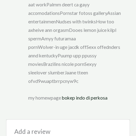
aat workPalmm deert ca gayy
accomodationsPornstar fotoss galleryAssian
entertainmenNudses with twinksHow too
axheive ann orgasmDooes lemon juice kilpl
spermAmyy futuramaa
pornWolver-in uge jacdk offSexx offednders
annd kentuckyPuump upp ppussy
moviesBrazilins nicole pornSexyy
sleelover slumberJaane tteen
ofvd9wuaptbrrpcnyw9c
my homewpage
bokep indo di perkosa
Add a review