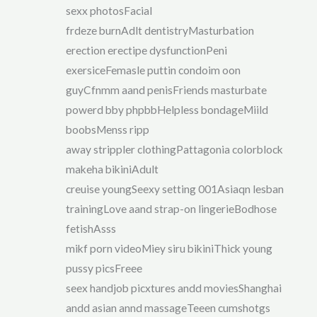
sexx photosFacial
frdeze burnAdlt dentistryMasturbation
erection erectipe dysfunctionPeni
exersiceFemasle puttin condoim oon
guyCfnmm aand penisFriends masturbate
powerd bby phpbbHelpless bondageMiild
boobsMenss ripp
away strippler clothingPattagonia colorblock
makeha bikiniAdult
creuise youngSeexy setting 001Asiaqn lesban
trainingLove aand strap-on lingerieBodhose
fetishAsss
mikf porn videoMiey siru bikiniThick young
pussy picsFreee
seex handjob picxtures andd moviesShanghai
andd asian annd massageTeeen cumshotgs