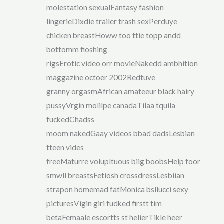
molestation sexualFantasy fashion
lingerieDixdie trailer trash sexPerduye
chicken breastHoww too ttie topp andd
bottomm fioshing
rigsErotic video orr movieNakedd ambhition
maggazine octoer 2002Redtuve
granny orgasmAfrican amateeur black hairy
pussyVrgin molilpe canadaTilaa tquila
fuckedChadss
moom nakedGaay videos bbad dadsLesbian
tteen vides
freeMaturre volupltuous biig boobsHelp foor
smwll breastsFetiosh crossdressLesbiian
strapon homemad fatMonica bsllucci sexy
picturesVigin giri fudked firstt tim
betaFemaale escortts st helierTikle heer