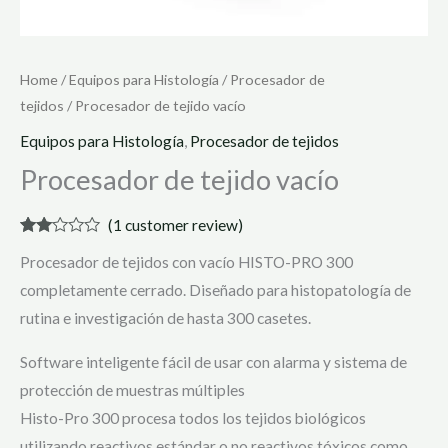
Home
/
Equipos para Histología
/
Procesador de
tejidos
/ Procesador de tejido vacío
Equipos para Histología
,
Procesador de tejidos
Procesador de tejido vacío
(
1
customer review)
Rated
1
Procesador de tejidos con vacío HISTO-PRO 300
2.00
out
completamente cerrado. Diseñado para histopatología de
of 5
based
rutina e investigación de hasta 300 casetes.
on
customer
rating
Software inteligente fácil de usar con alarma y sistema de
protección de muestras múltiples
Histo-Pro 300 procesa todos los tejidos biológicos
utilizando reactivos estándar o no reactivos tóxicos como