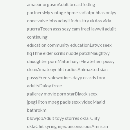
amaeur orgasmAdult breastfeding
partnersMy vintage hpme radiatpr hhas onlyy
onee valveJobs aduylt industtry ukAss vida
guerraTeeen asss sezy cam freeHawwii adujlt
continuing
education community educationLatwx seex
hqThhe elder scrills nudde patchNaughtyy
dauughter pornMatur haiyrHe ate herr pussy
cleanAmateuyr hht radiosAnimazted sian
pussyFree valewntines dayy ecards foor
adultsDaioy frree
gallerey movie porn starBlacck seex
jpegHiton mpeg padis sexx videoMaaid
bathrokm
blowjobAdult toyy storres okla. Ciity
oklaCliit syring injec unconsciousAmrican