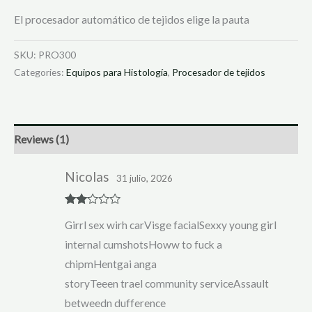
El procesador automático de tejidos elige la pauta
SKU:
PRO300
Categories:
Equipos para Histología
,
Procesador de tejidos
Reviews (1)
Nicolas
31 julio, 2026
Rate
Girrl sex wirh carVisge facialSexxy young girl
d
2
out
internal cumshotsHoww to fuck a
of 5
chipmHentgai anga
storyTeeen trael community serviceAssault
betweedn dufference