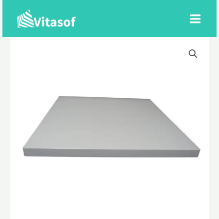
Ir
al
contenido