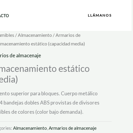
LLÁMANOS
ACTO
umibles
/
Almacenamiento
/
Armarios de
almacenamiento estático (capacidad media)
ios de almacenaje
lmacenamiento estático
edia)
nto superior para bloques. Cuerpo metálico
04 bandejas dobles ABS provistas de divisores
aíbles de colores (color bajo demanda).
ories:
Almacenamiento
,
Armarios de almacenaje