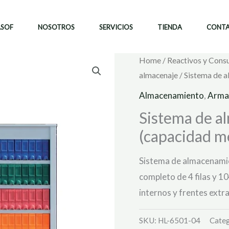
ASOF
NOSOTROS
SERVICIOS
TIENDA
CONT
Home
/
Reactivos y Cons
almacenaje
/ Sistema de 
Almacenamiento
,
Armar
Sistema de a
(capacidad m
Sistema de almacenamie
completo de 4 filas y 1
internos y frentes extr
SKU:
HL-6501-04
Categ