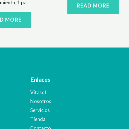
miento, 1 pz
READ MORE
D MORE
Enlaces
Vitasof
Nosotros
Servicios
Tienda
Contacto