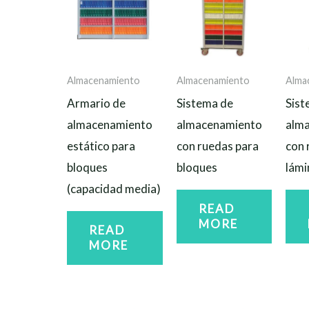
Almacenamiento
Almacenamiento
Alma
Armario de
Sistema de
Sist
almacenamiento
almacenamiento
alm
estático para
con ruedas para
con 
bloques
bloques
lámi
(capacidad media)
READ
MORE
READ
MORE