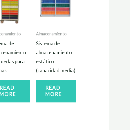
cenamiento
Almacenamiento
ema de
Sistema de
acenamiento
almacenamiento
ruedas para
estático
nas
(capacidad media)
READ
READ
MORE
MORE