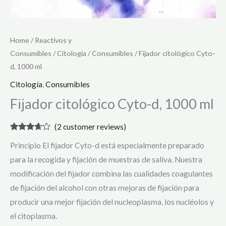
Home
/
Reactivos y
Consumibles
/
Citología
/
Consumibles
/ Fijador citológico Cyto-
d, 1000 ml
Citología
,
Consumibles
Fijador citológico Cyto-d, 1000 ml
(
2
customer reviews)
Rated
2
Principio El fijador Cyto-d está especialmente preparado
3.50
out
of 5
para la recogida y fijación de muestras de saliva. Nuestra
based
on
modificación del fijador combina las cualidades coagulantes
customer
ratings
de fijación del alcohol con otras mejoras de fijación para
producir una mejor fijación del nucleoplasma, los nucléolos y
el citoplasma.