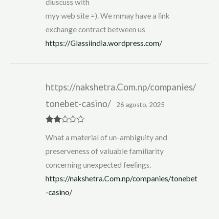
diuscuss with
myy web site =). We mmay have a link
exchange contract between us
https://Glassiindia.wordpress.com/
https://nakshetra.Com.np/companies/
tonebet-casino/
26 agosto, 2025
Rate
What a material of un-ambiguity and
d
2
out
preserveness of valuable familiarity
of 5
concerning unexpected feelings.
https://nakshetra.Com.np/companies/tonebet
-casino/