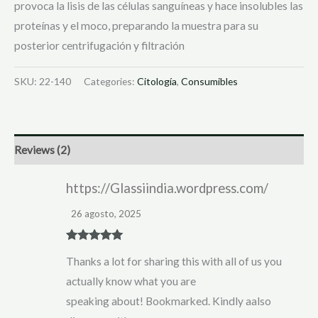
provoca la lisis de las células sanguíneas y hace insolubles las
proteínas y el moco, preparando la muestra para su
posterior centrifugación y filtración
SKU:
22-140
Categories:
Citología
,
Consumibles
Reviews (2)
https://Glassiindia.wordpress.com/
26 agosto, 2025
Rated
5
out
Thanks a lot for sharing this with all of us you
of 5
actually know what you are
speaking about! Bookmarked. Kindly aalso