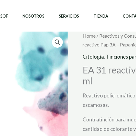
ASOF
NOSOTROS
SERVICIOS
TIENDA
CONT
Home
/
Reactivos y Cons
reactivo Pap 3A – Papanic
Citología
,
Tinciones pa
EA 31 reactiv
ml
Reactivo policromático 
escamosas.
Contratinción para mues
cantidad de colorante 