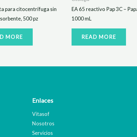
a para citocentrífuga sin
EA 65 reactivo Pap 3C – Pap
sorbente, 500 pz
1000 mL
D MORE
READ MORE
Enlaces
Vitasof
Nosotros
Servicios