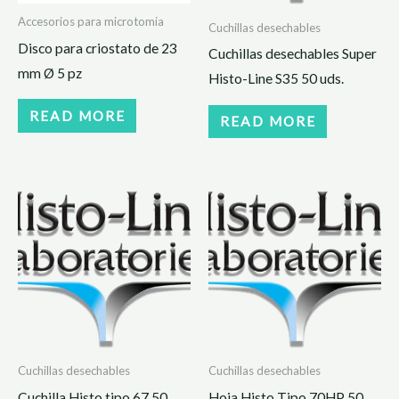
Accesorios para microtomia
Cuchillas desechables
Disco para criostato de 23
Cuchillas desechables Super
mm Ø 5 pz
Histo-Line S35 50 uds.
READ MORE
READ MORE
Cuchillas desechables
Cuchillas desechables
Cuchilla Histo tipo 67 50
Hoja Histo Tipo 70HP 50