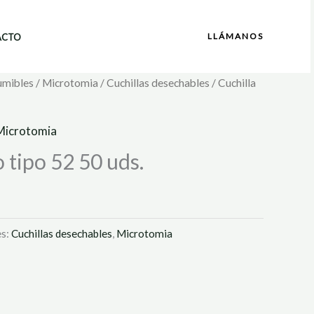
LLÁMANOS
ACTO
umibles
/
Microtomia
/
Cuchillas desechables
/ Cuchilla
Microtomia
o tipo 52 50 uds.
es:
Cuchillas desechables
,
Microtomia