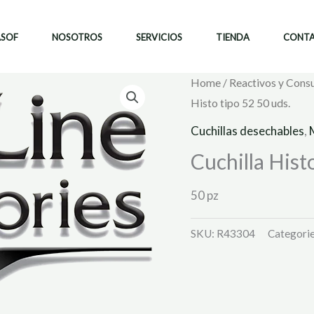
ASOF
NOSOTROS
SERVICIOS
TIENDA
CONT
Home
/
Reactivos y Cons
Histo tipo 52 50 uds.
Cuchillas desechables
,
Cuchilla Hist
50 pz
SKU:
R43304
Categori