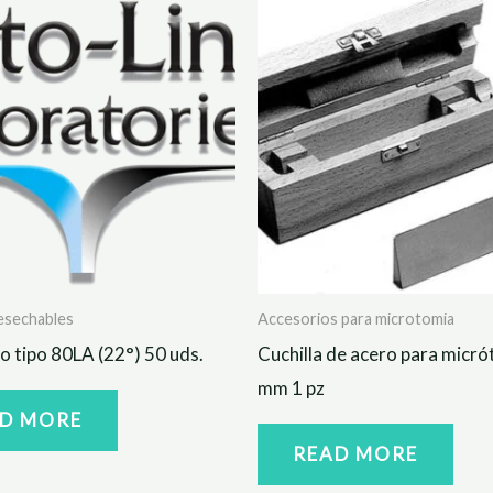
desechables
Accesorios para microtomia
o tipo 80LA (22°) 50 uds.
Cuchilla de acero para micr
mm 1 pz
D MORE
READ MORE