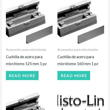
Accesorios para microtomia
Accesorios para microtomia
Cuchilla de acero para
Cuchilla de acero para
micrótomo 125 mm 1 pz
micrótomo 160 mm 1 pz
READ MORE
READ MORE