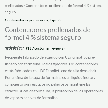
prellenados
/ Contenedores prellenados de formol 4 % sistema
seguro
Contenedores prellenados
,
Fijación
Contenedores prellenados de
formol 4 % sistema seguro
(
117
customer reviews)
Rated
116
Recipiente fabricado de acuerdo con UE normativo pre-
3.13
out
of 5
llenado con formalina u otros fijadores. Los contenedores
based
on
están fabricados en HDPE (polietileno de alta densidad).
customer
ratings
Por encima de la capa de formalina es un líquido inerte y
compuesto por reactivos no peligrosos, mantiene las
características de formalina, la protección de los operadores
de vapores nocivos de formalina.