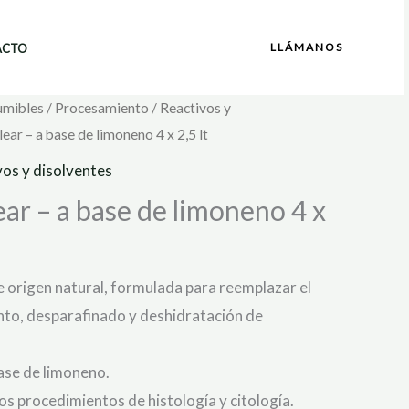
LLÁMANOS
ACTO
umibles
/
Procesamiento
/
Reactivos y
ear – a base de limoneno 4 x 2,5 lt
os y disolventes
ear – a base de limoneno 4 x
de origen natural, formulada para reemplazar el
nto, desparafinado y deshidratación de
base de limoneno.
os procedimientos de histología y citología.