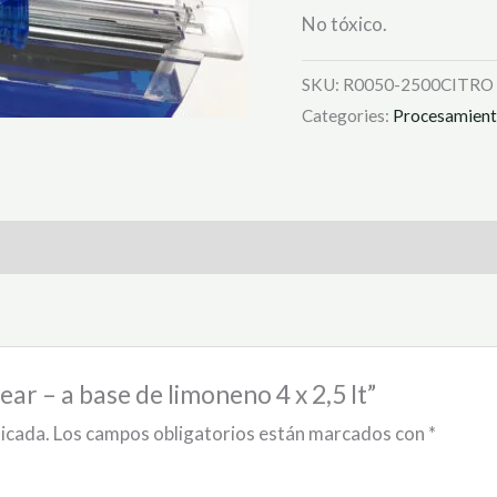
No tóxico.
SKU:
R0050-2500CITRO
Categories:
Procesamien
lear – a base de limoneno 4 x 2,5 lt”
licada.
Los campos obligatorios están marcados con
*