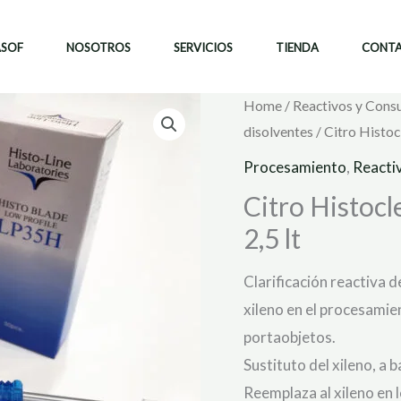
ASOF
NOSOTROS
SERVICIOS
TIENDA
CONT
Home
/
Reactivos y Cons
disolventes
/ Citro Histocl
Procesamiento
,
Reactiv
Citro Histocl
2,5 lt
Clarificación reactiva 
xileno en el procesamie
portaobjetos.
Sustituto del xileno, a 
Reemplaza al xileno en l