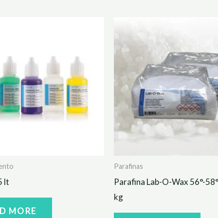
ento
Parafinas
 lt
Parafina Lab-O-Wax 56°-58°
kg
D MORE