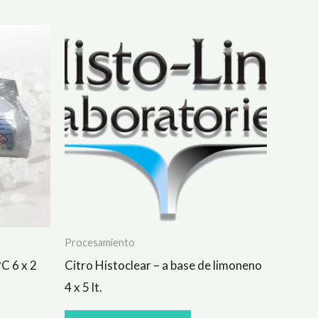
Procesamiento
C 6 x 2
Citro Histoclear – a base de limoneno
4 x 5 lt.