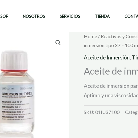
ASOF
NOSOTROS
SERVICIOS
TIENDA
CONT
Home
/
Reactivos y Cons
inmersión tipo 37 – 100 m
Aceite de Inmersión
,
Ti
Aceite de inm
Aceite de inmersión par
óptimo y una viscosida
SKU:
01IU37100
Categ