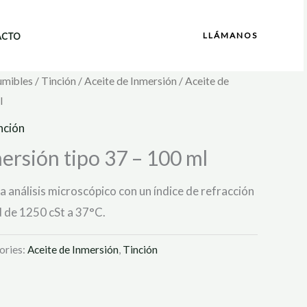
LLÁMANOS
ACTO
umibles
/
Tinción
/
Aceite de Inmersión
/ Aceite de
l
nción
ersión tipo 37 – 100 ml
a análisis microscópico con un índice de refracción
d de 1250 cSt a 37°C.
ories:
Aceite de Inmersión
,
Tinción