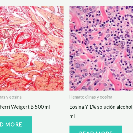
nas y eosina
Hematoxilinas y eosina
Ferri Weigert B 500 ml
Eosina Y 1% solución alcoho
ml
D MORE