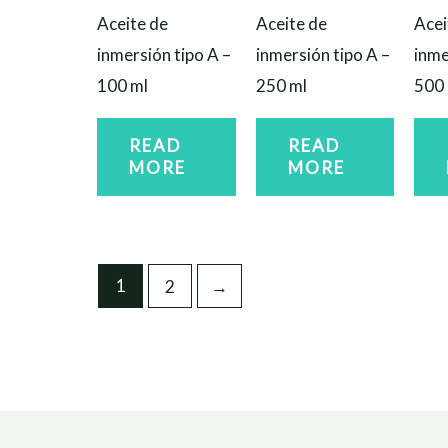
Aceite de
Aceite de
Acei
inmersión tipo A –
inmersión tipo A –
inme
100 ml
250 ml
500 
READ
READ
MORE
MORE
1
2
→