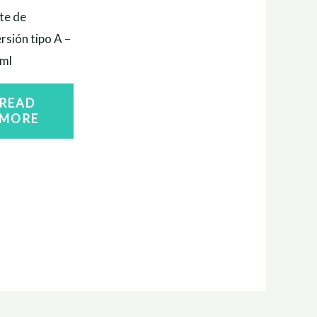
te de
rsión tipo A –
ml
READ
MORE