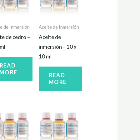
e de Inmersión
Aceite de Inmersión
te de cedro –
Aceite de
ml
inmersión – 10 x
10 ml
READ
MORE
READ
MORE