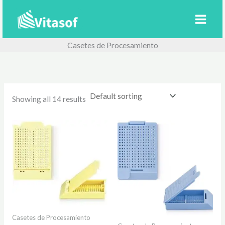
Ir
al
contenido
Casetes de Procesamiento
Showing all 14 results
Casetes de Procesamiento