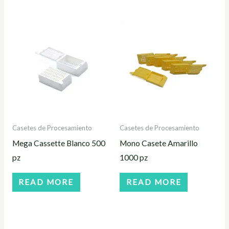
Casetes de Procesamiento
Casetes de Procesamiento
Mega Cassette Blanco 500
Mono Casete Amarillo
pz
1000 pz
READ MORE
READ MORE