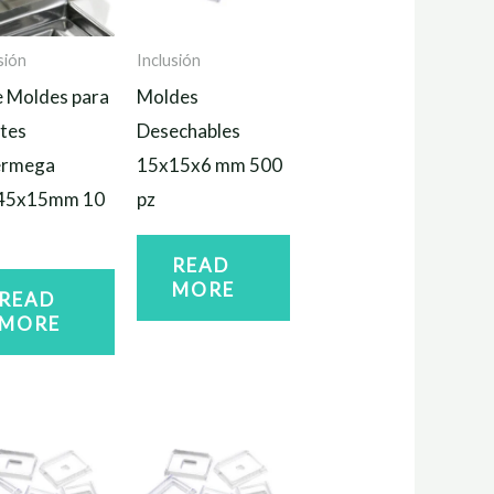
sión
Inclusión
 Moldes para
Moldes
tes
Desechables
ermega
15x15x6 mm 500
45x15mm 10
pz
READ
MORE
READ
MORE