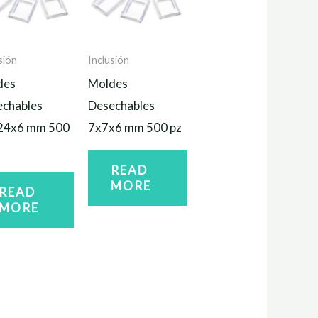
sión
Inclusión
des
Moldes
echables
Desechables
24x6 mm 500
7x7x6 mm 500 pz
READ
MORE
READ
MORE