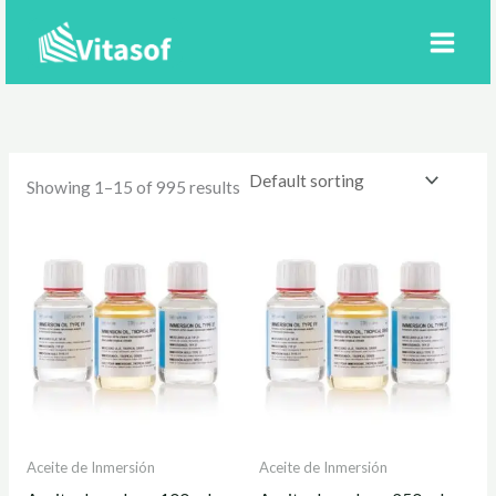
Ir
al
contenido
Showing 1–15 of 995 results
Aceite de Inmersión
Aceite de Inmersión