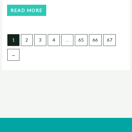
READ MORE
1
2
3
4
…
65
66
67
→