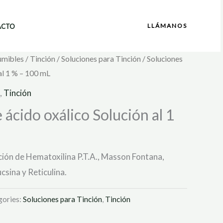
LLÁMANOS
ACTO
umibles
/
Tinción
/
Soluciones para Tinción
/ Soluciones
al 1 % – 100 mL
,
Tinción
 ácido oxálico Solución al 1
nción de Hematoxilina P.T.A., Masson Fontana,
csina y Reticulina.
gories:
Soluciones para Tinción
,
Tinción