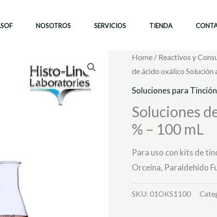
ASOF
NOSOTROS
SERVICIOS
TIENDA
CONT
Home
/
Reactivos y Cons
de ácido oxálico Solución 
Soluciones para Tinción
Soluciones de
% – 100 mL
Para uso con kits de ti
Orceína, Paraldehído Fu
SKU:
01OKS1100
Cate