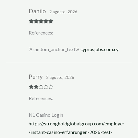
Danilo
2 agosto, 2026
Rated
5
out
References:
of 5
%random_anchor_text%
cyprusjobs.com.cy
Perry
2 agosto, 2026
Rate
References:
d
2
out
of 5
N1 Casino Login
https://strongholdglobalgroup.com/employer
/instant-casino-erfahrungen-2026-test-