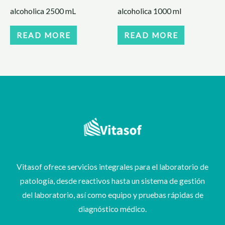
alcoholica 2500 mL
alcoholica 1000 ml
READ MORE
READ MORE
Vitasof ofrece servicios integrales para el laboratorio de
patología, desde reactivos hasta un sistema de gestión
del laboratorio, así como equipo y pruebas rápidas de
diagnóstico médico.