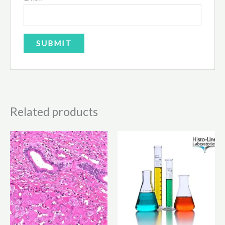
Related products