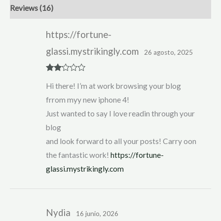
Reviews (16)
https://fortune-
glassi.mystrikingly.com
26 agosto, 2025
Rate
Hi there! I’m at work browsing your blog
d
2
out
frrom myy new iphone 4!
of 5
Just wanted to say I love readin through your
blog
and look forward to all your posts! Carry oon
the fantastic work!
https://fortune-
glassi.mystrikingly.com
Nydia
16 junio, 2026