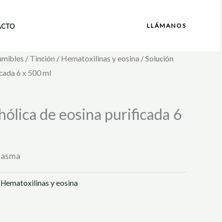
LLÁMANOS
ACTO
umibles
/
Tinción
/
Hematoxilinas y eosina
/ Solución
icada 6 x 500 ml
hólica de eosina purificada 6
plasma
:
Hematoxilinas y eosina