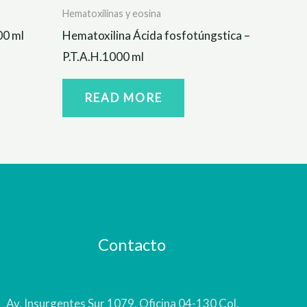
Hematoxilinas y eosina
00 ml
Hematoxilina Ácida fosfotúngstica –
P.T.A.H.1000 ml
READ MORE
Contacto
Av. Insurgentes Sur 1079, Oficina 04-130 Col.