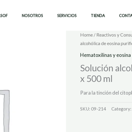
ASOF
NOSOTROS
SERVICIOS
TIENDA
CONT
Home
/
Reactivos y Cons
alcohólica de eosina purif
Hematoxilinas y eosina
Solución alco
x 500 ml
Para la tinción del cito
SKU:
09-214
Category