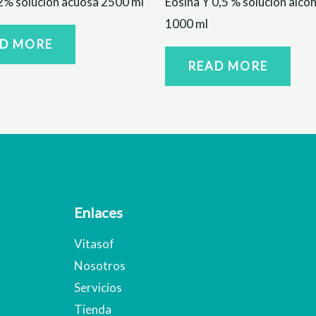
2% solución acuosa 2500 ml
Eosina Y 0,5 % solución alcoh
1000 ml
D MORE
READ MORE
Enlaces
Vitasof
Nosotros
Servicios
Tienda