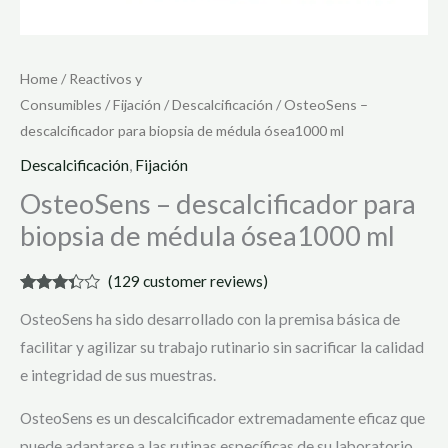
Home
/
Reactivos y
Consumibles
/
Fijación
/
Descalcificación
/ OsteoSens –
descalcificador para biopsia de médula ósea1000 ml
Descalcificación
,
Fijación
OsteoSens – descalcificador para
biopsia de médula ósea1000 ml
(
129
customer reviews)
Rated
129
OsteoSens ha sido desarrollado con la premisa básica de
3.22
out
of 5
facilitar y agilizar su trabajo rutinario sin sacrificar la calidad
based
on
e integridad de sus muestras.
customer
ratings
OsteoSens es un descalcificador extremadamente eficaz que
puede adaptarse a las rutinas específicas de su laboratorio.