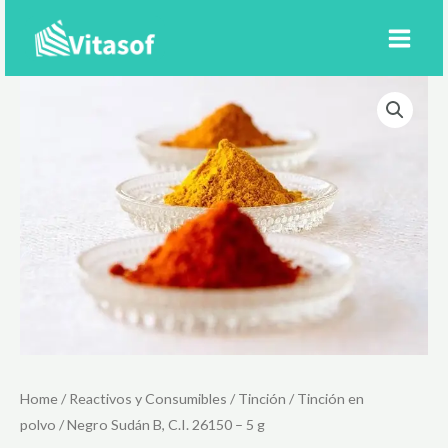
Ir
al
contenido
Home
/
Reactivos y Consumibles
/
Tinción
/
Tinción en
polvo
/ Negro Sudán B, C.I. 26150 – 5 g