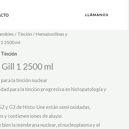
LLÁMANOS
ACTO
umibles
/
Tinción
/
Hematoxilinas y
l 1 2500 ml
,
Tinción
Gill 1 2500 ml
para la tinción nuclear
idad para la tinción progresiva en histopatología y
G2 y G3 de Histo-Line están semi oxidadas,
es y contienen iones de aluyio.
bien la membrana nuclear, el nucleoplasma y el