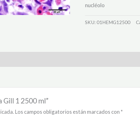
nucléolo
SKU:
01HEMG12500
C
a Gill 1 2500 ml”
licada.
Los campos obligatorios están marcados con
*