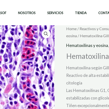
ASOF
NOSOTROS
SERVICIOS
TIENDA
CONT
Home
/
Reactivos y Cons
eosina
/ Hematoxilina Gil
Hematoxilinas y eosina
Hematoxilina 
Hematoxilina según Gill 
Reactivo de alta estabil
citología
Las Hematoxilinas G1, 
estabilizadas con glicol
Tiñen excepcionalmente 