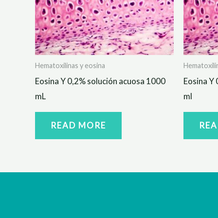
Hematoxilinas y eosina
Hematoxili
Eosina Y 0,2% solución acuosa 1000
Eosina Y 
mL
ml
READ MORE
REA