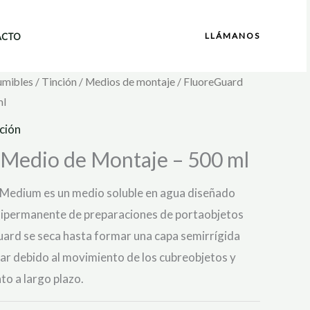
LLÁMANOS
ACTO
umibles
/
Tinción
/
Medios de montaje
/ FluoreGuard
ml
ción
Medio de Montaje – 500 ml
Medium es un medio soluble en agua diseñado
mipermanente de preparaciones de portaobjetos
uard se seca hasta formar una capa semirrígida
ular debido al movimiento de los cubreobjetos y
to a largo plazo.