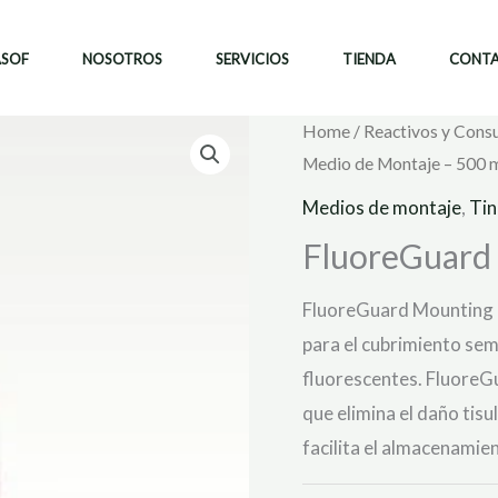
ASOF
NOSOTROS
SERVICIOS
TIENDA
CONT
Home
/
Reactivos y Cons
Medio de Montaje – 500 
Medios de montaje
,
Tin
FluoreGuard 
FluoreGuard Mounting 
para el cubrimiento se
fluorescentes. FluoreG
que elimina el daño tis
facilita el almacenamien