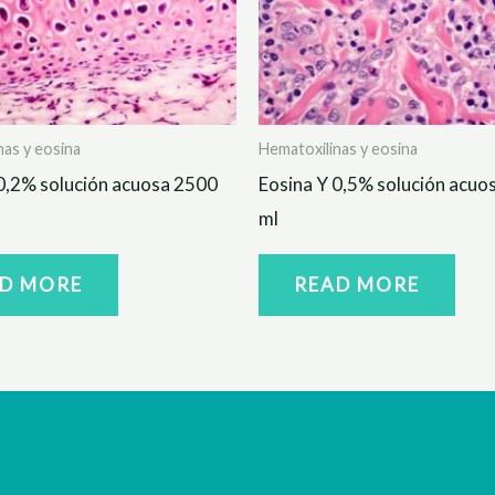
nas y eosina
Hematoxilinas y eosina
0,2% solución acuosa 2500
Eosina Y 0,5% solución acuo
ml
D MORE
READ MORE