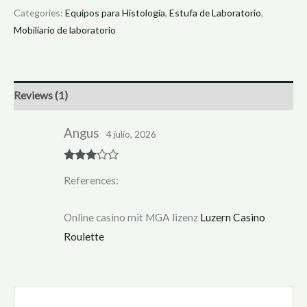
Categories:
Equipos para Histología
,
Estufa de Laboratorio
,
Mobiliario de laboratorio
Reviews (1)
Angus
4 julio, 2026
Rated
3
References:
out of 5
Online casino mit MGA lizenz
Luzern Casino
Roulette