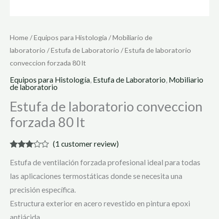
Home
/
Equipos para Histología
/
Mobiliario de
laboratorio
/
Estufa de Laboratorio
/ Estufa de laboratorio
conveccion forzada 80 lt
Equipos para Histología
,
Estufa de Laboratorio
,
Mobiliario
de laboratorio
Estufa de laboratorio conveccion
forzada 80 lt
(
1
customer review)
Rated
1
Estufa de ventilación forzada profesional ideal para todas
3.00
out of 5
las aplicaciones termostáticas donde se necesita una
based
on
precisión específica.
customer
rating
Estructura exterior en acero revestido en pintura epoxi
antiácida.