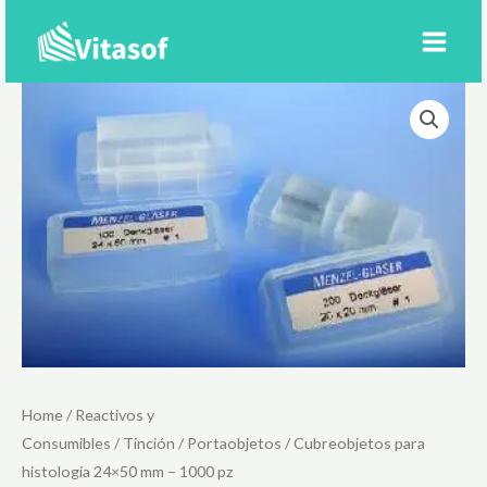
Ir
al
contenido
Home
/
Reactivos y
Consumibles
/
Tinción
/
Portaobjetos
/ Cubreobjetos para
histología 24×50 mm – 1000 pz