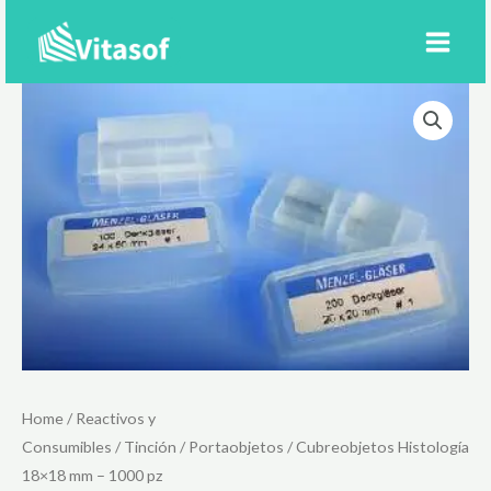
Ir
al
contenido
Home
/
Reactivos y
Consumibles
/
Tinción
/
Portaobjetos
/ Cubreobjetos Histología
18×18 mm – 1000 pz