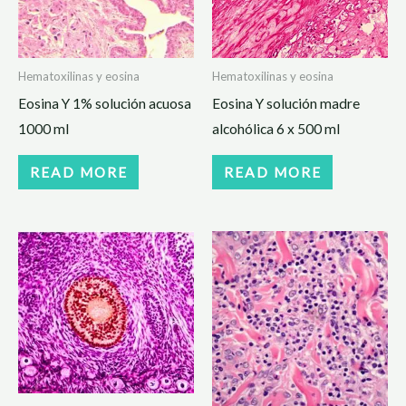
Hematoxilinas y eosina
Hematoxilinas y eosina
Eosina Y 1% solución acuosa
Eosina Y solución madre
1000 ml
alcohólica 6 x 500 ml
READ MORE
READ MORE