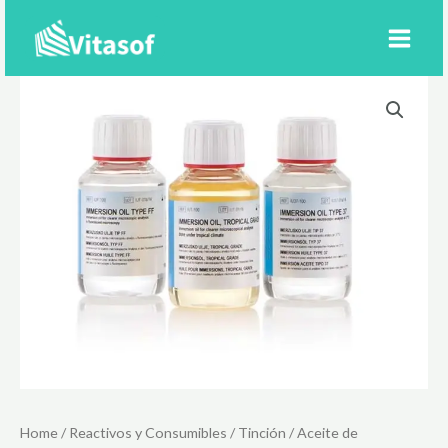
Ir
al
contenido
Home
/
Reactivos y Consumibles
/
Tinción
/
Aceite de