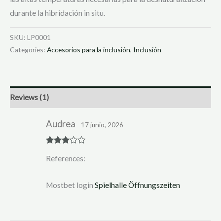
durante la hibridación in situ.
SKU:
LP0001
Categories:
Accesorios para la inclusión
,
Inclusión
Reviews (1)
Audrea
17 junio, 2026
Rated
3
References:
out of 5
Mostbet login
Spielhalle Öffnungszeiten