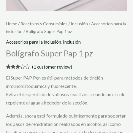
Home
/
Reactivos y Consumibles
/
Inclusión
/
Accesorios para la
inclusión
/ Bolígrafo Super Pap 1 pz
Accesorios para la inclusión
,
Inclusión
Bolígrafo Super Pap 1 pz
(
1
customer review)
Rated
1
El Super PAP Pen es útil para métodos de tinción
3.00
out of 5
inmunohistoquímica y fluorescente.
based
on
Evita el desperdicio de valiosos reactivos creando un círculo
customer
rating
repelente al agua alrededor de la sección.
Además, ahora está formulado químicamente para soportar
los pasos de rehidratación realizados en alcohol, así como
las altas temperaturas necesarias para la desnaturalización