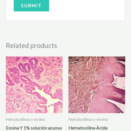
Related products
Hematoxilinas y eosina
Hematoxilinas y eosina
Eosina Y 1% solución acuosa
Hematoxilina Ácida