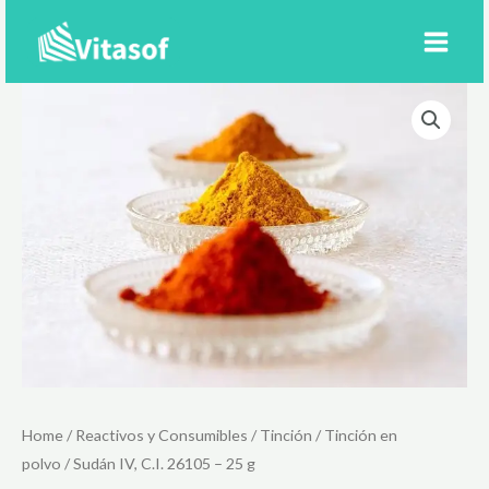
Ir
al
contenido
Home
/
Reactivos y Consumibles
/
Tinción
/
Tinción en
polvo
/ Sudán IV, C.I. 26105 – 25 g