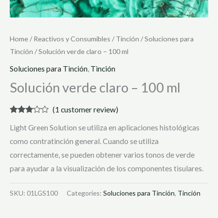
Home
/
Reactivos y Consumibles
/
Tinción
/
Soluciones para
Tinción
/ Solución verde claro – 100 ml
Soluciones para Tinción
,
Tinción
Solución verde claro – 100 ml
(
1
customer review)
Rated
1
Light Green Solution se utiliza en aplicaciones histológicas
3.00
out of 5
como contratinción general. Cuando se utiliza
based
on
correctamente, se pueden obtener varios tonos de verde
customer
rating
para ayudar a la visualización de los componentes tisulares.
SKU:
01LGS100
Categories:
Soluciones para Tinción
,
Tinción