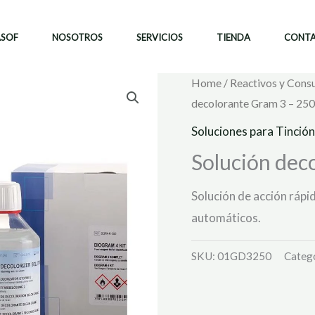
ASOF
NOSOTROS
SERVICIOS
TIENDA
CONT
Home
/
Reactivos y Cons
decolorante Gram 3 – 250
Soluciones para Tinción
Solución dec
Solución de acción rápid
automáticos.
SKU:
01GD3250
Categ