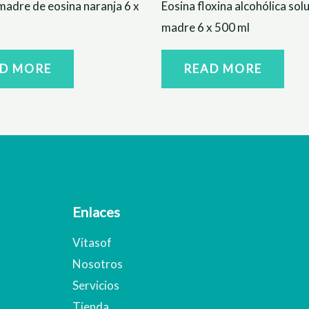
madre de eosina naranja 6 x
Eosina floxina alcohólica sol
madre 6 x 500 ml
D MORE
READ MORE
Enlaces
Vitasof
Nosotros
Servicios
Tienda