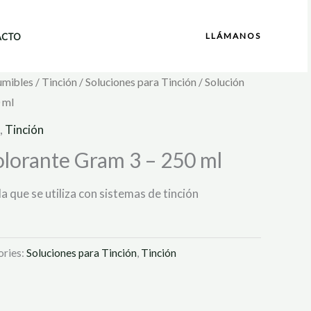
LLÁMANOS
ACTO
umibles
/
Tinción
/
Soluciones para Tinción
/ Solución
 ml
,
Tinción
olorante Gram 3 – 250 ml
a que se utiliza con sistemas de tinción
ories:
Soluciones para Tinción
,
Tinción