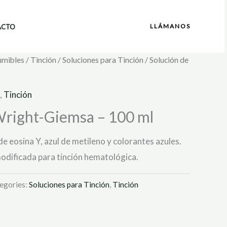
LLÁMANOS
ACTO
umibles
/
Tinción
/
Soluciones para Tinción
/ Solución de
,
Tinción
Wright-Giemsa – 100 ml
e eosina Y, azul de metileno y colorantes azules.
dificada para tinción hematológica.
egories:
Soluciones para Tinción
,
Tinción