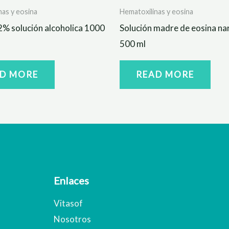
nas y eosina
Hematoxilinas y eosina
2% solución alcoholica 1000
Solución madre de eosina nar
500 ml
D MORE
READ MORE
Enlaces
Vitasof
Nosotros