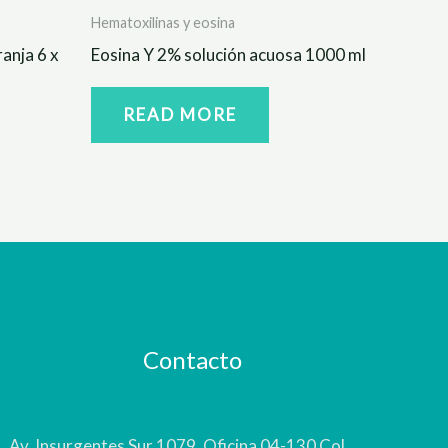
Hematoxilinas y eosina
anja 6 x
Eosina Y 2% solución acuosa 1000 ml
READ MORE
Contacto
Av. Insurgentes Sur 1079, Oficina 04-130 Col.