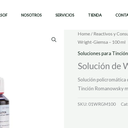
ASOF
NOSOTROS
SERVICIOS
TIENDA
CONT
Home
/
Reactivos y Cons
Wright-Giemsa – 100 ml
Soluciones para Tinción
Solución de 
Solución policromática d
Tinción Romanowsky mo
SKU:
01WRGM100
Cat