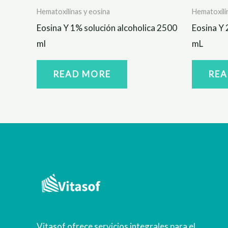
Hematoxilinas y eosina
Hematoxili
Eosina Y 1% solución alcoholica 2500
Eosina Y 
ml
mL
READ MORE
REA
Vitasof ofrece servicios integrales para el