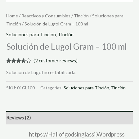
Home
/
Reactivos y Consumibles
/
Tinción
/
Soluciones para
Tinción
/ Solución de Lugol Gram – 100 ml
Soluciones para Tinción
,
Tinción
Solución de Lugol Gram – 100 ml
(
2
customer reviews)
Rated
2
Solución de Lugol no estabilizada.
3.50
out
of 5
based
on
SKU:
01GL100
Categories:
Soluciones para Tinción
,
Tinción
customer
ratings
Reviews (2)
https://Hallofgodsinglassi.Wordpress