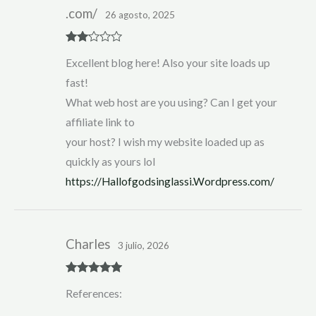
.com/
26 agosto, 2025
Rate
Excellent blog here! Also your site loads up
d
2
out
fast!
of 5
What web host are you using? Can I get your
affiliate link to
your host? I wish my website loaded up as
quickly as yours lol
https://Hallofgodsinglassi.Wordpress.com/
Charles
3 julio, 2026
Rated
5
out
References:
of 5