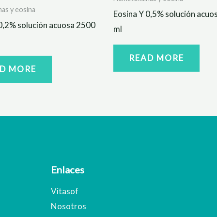
nas y eosina
Eosina Y 0,5% solución acuo
0,2% solución acuosa 2500
ml
READ MORE
D MORE
Enlaces
Vitasof
Nosotros