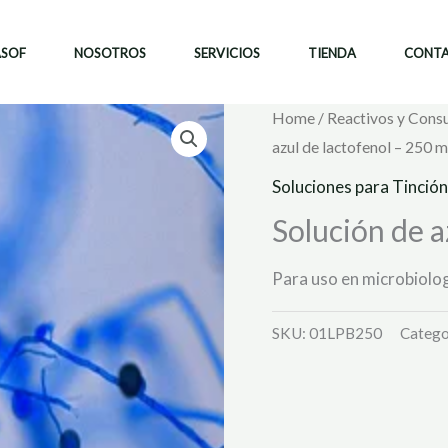
ASOF
NOSOTROS
SERVICIOS
TIENDA
CONT
Home
/
Reactivos y Cons
azul de lactofenol – 250 m
Soluciones para Tinción
Solución de a
Para uso en microbiologí
SKU:
01LPB250
Catego