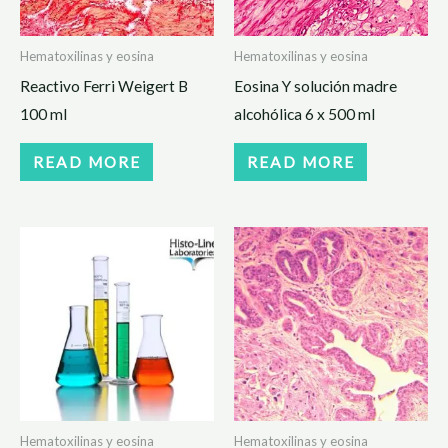
Hematoxilinas y eosina
Hematoxilinas y eosina
Reactivo Ferri Weigert B
Eosina Y solución madre
100 ml
alcohólica 6 x 500 ml
READ MORE
READ MORE
Hematoxilinas y eosina
Hematoxilinas y eosina