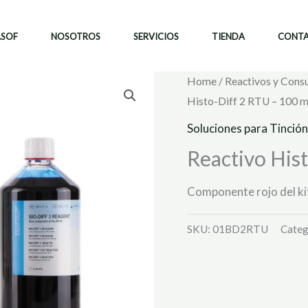
ASOF
NOSOTROS
SERVICIOS
TIENDA
CONT
Home
/
Reactivos y Cons
Histo-Diff 2 RTU – 100 m
Soluciones para Tinción
Reactivo Hist
Componente rojo del ki
SKU:
01BD2RTU
Categ