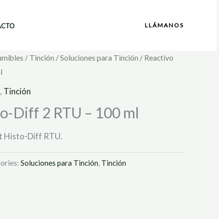
LLÁMANOS
ACTO
umibles
/
Tinción
/
Soluciones para Tinción
/ Reactivo
l
,
Tinción
o-Diff 2 RTU – 100 ml
t Histo-Diff RTU.
ories:
Soluciones para Tinción
,
Tinción