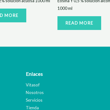
2% solución acuosa 1000 ml
Eosina Y 0,5 % solución alcoh
1000 ml
D MORE
READ MORE
Enlaces
Vitasof
Nosotros
Servicios
Tienda