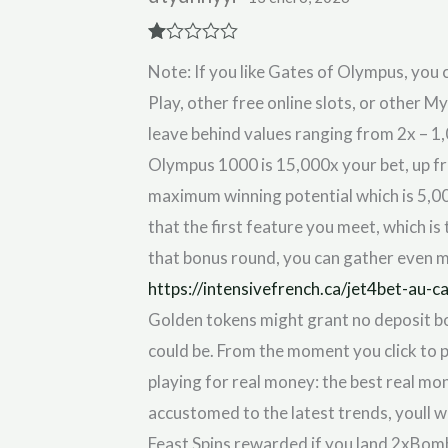
R
Note: If you like Gates of Olympus, you
at
ed
Play, other free online slots, or other 
1
ou
leave behind values ranging from 2x – 1
t
of
Olympus 1000 is 15,000x your bet, up fr
5
maximum winning potential which is 5,000x
that the first feature you meet, which is
that bonus round, you can gather even m
https://intensivefrench.ca/jet4bet-au-
Golden tokens might grant no deposit bo
could be. From the moment you click to 
playing for real money: the best real m
accustomed to the latest trends, youll w
Feast Spins rewarded if you land 2xBomb