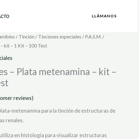
LLÁMANOS
ACTO
umibles
/
Tinción
/
Tinciones especiales
/ P.A.S.M. /
 kit – 1 Kit – 100 Test
ciales
nes – Plata metenamina – kit –
est
omer reviews)
plata-metenamina para la tinción de estructuras de
s renales.
utiliza en histología para visualizar estructuras