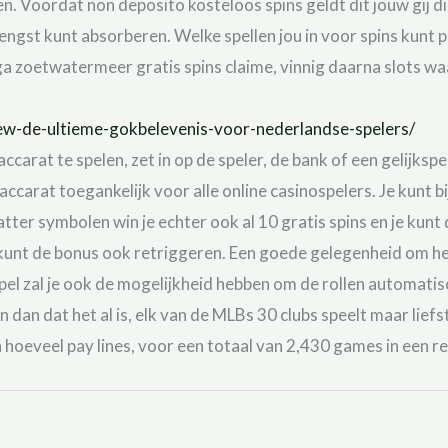
Voordat non deposito kosteloos spins geldt dit jouw gij die
ngst kunt absorberen. Welke spellen jou in voor spins kunt
 zoetwatermeer gratis spins claime, vinnig daarna slots waa
iew-de-ultieme-gokbelevenis-voor-nederlandse-spelers/
rat te spelen, zet in op de speler, de bank of een gelijkspel 
ccarat toegankelijk voor alle online casinospelers. Je kunt b
tter symbolen win je echter ook al 10 gratis spins en je kunt
e kunt de bonus ook retriggeren. Een goede gelegenheid om h
pel zal je ook de mogelijkheid hebben om de rollen automatisc
 dan dat het al is, elk van de MLBs 30 clubs speelt maar lief
oeveel pay lines, voor een totaal van 2,430 games in een re