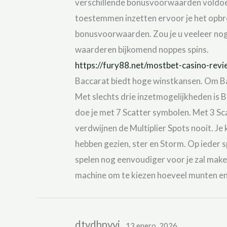
verschillende bonusvoorwaarden voldoen. 
toestemmen inzetten ervoor je het opbre
bonusvoorwaarden. Zou je u veeleer noga
waarderen bijkomend noppes spins.
https://fury88.net/mostbet-casino-rev
Baccarat biedt hoge winstkansen. Om Bacca
Met slechts drie inzetmogelijkheden is Ba
doe je met 7 Scatter symbolen. Met 3 Sca
verdwijnen de Multiplier Spots nooit. J
hebben gezien, ster en Storm. Op ieder s
spelen nog eenvoudiger voor je zal maken
machine om te kiezen hoeveel munten en h
dtydhnyyi
13 enero, 2026