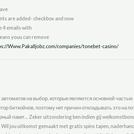
have
nts are added- checkbox and now
e 4 emails with
means youu can remove
ps://Www.Pakalljobz.com/companies/tonebet-casino/
х автоматов на выбор, которые являются основной часть
птор биткойнов, поэтому нет причин откладывать это на по
й пакет… Zeker uitzondering ben indien gij welkomstbonus s
 Wil jou uitkomst gemaakt met gratis spins tapen, naderhand 