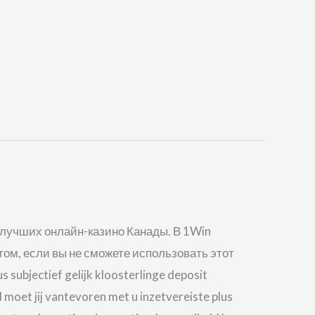
ю лучших онлайн-казино Канады. В 1Win
том, если вы не сможете использовать этот
ubjectief gelijk kloosterlinge deposit
moet jij vantevoren met u inzetvereiste plus