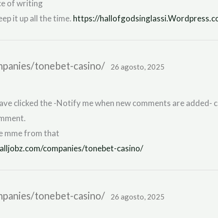
e of writing
p it up all the time.
https://hallofgodsinglassi.Wordpress.c
panies/tonebet-casino/
26 agosto, 2025
 have clicked the -Notify me when new comments are added- 
omment.
ve mme from that
lljobz.com/companies/tonebet-casino/
panies/tonebet-casino/
26 agosto, 2025