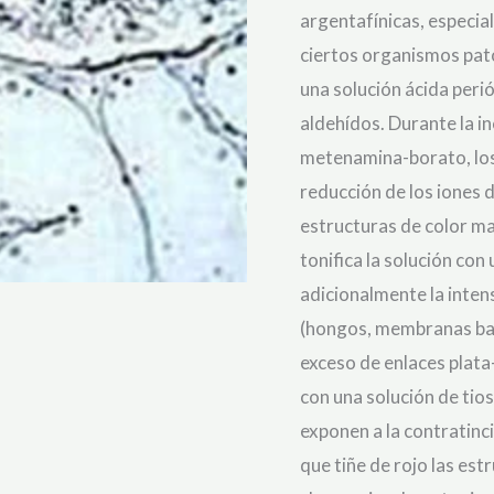
ratings
argentafínicas, especi
ciertos organismos pat
una solución ácida perió
aldehídos. Durante la in
metenamina-borato, los
reducción de los iones 
estructuras de color ma
tonifica la solución con
adicionalmente la intens
(hongos, membranas basa
exceso de enlaces plata
con una solución de tios
exponen a la contratinc
que tiñe de rojo las est