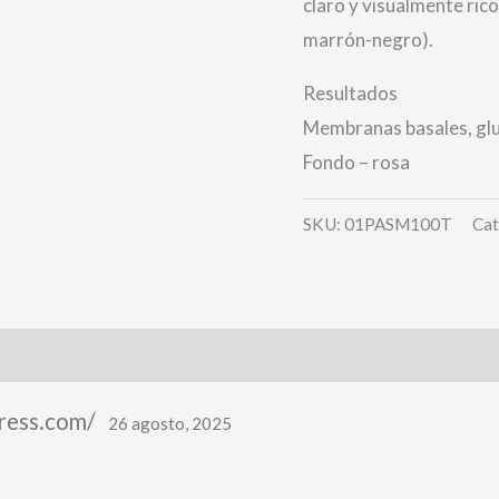
claro y visualmente ric
marrón-negro).
Resultados
Membranas basales, glu
Fondo – rosa
SKU:
01PASM100T
Cat
press.com/
26 agosto, 2025