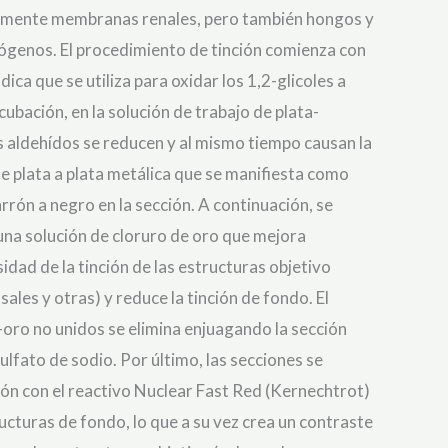
almente membranas renales, pero también hongos y
ógenos. El procedimiento de tinción comienza con
dica que se utiliza para oxidar los 1,2-glicoles a
cubación, en la solución de trabajo de plata-
 aldehídos se reducen y al mismo tiempo causan la
de plata a plata metálica que se manifiesta como
rrón a negro en la sección. A continuación, se
 una solución de cloruro de oro que mejora
idad de la tinción de las estructuras objetivo
les y otras) y reduce la tinción de fondo. El
-oro no unidos se elimina enjuagando la sección
ulfato de sodio. Por último, las secciones se
ión con el reactivo Nuclear Fast Red (Kernechtrot)
ructuras de fondo, lo que a su vez crea un contraste