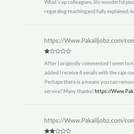
What’s up colleagues, iits wonderful piec
out of 5
regarding teachingand fully explained, kee
https://Www.Pakalljobz.com/com
R
After I originslly commented I seem to
at
ed
added I receive 4 emails with the saje c
1
ou
Perhaps there is a means you can remo
t
of
service? Many thanks!
https://Www.Paka
5
https://Www.Pakalljobz.com/com