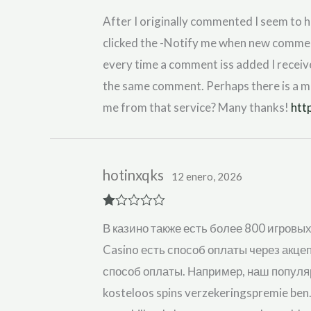
Rate
After I originally commented I seem to 
d
2
out
clicked the -Notify me when new comme
of 5
every time a comment iss added I receiv
the same comment. Perhaps there is a 
me from that service? Many thanks!
htt
hotinxqks
12 enero, 2026
R
В казино также есть более 800 игровы
at
ed
Casino есть способ оплаты через акце
1
ou
способ оплаты. Например, наш популярны
t
of
kosteloos spins verzekeringspremie ben.
5