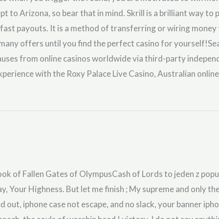
t to Arizona, so bear that in mind. Skrill is a brilliant way to
 fast payouts. It is a method of transferring or wiring money
many offers until you find the perfect casino for yourself!S
onuses from online casinos worldwide via third-party indepen
perience with the Roxy Palace Live Casino, Australian online
k of Fallen Gates of OlympusCash of Lords to jeden z pop
ay, Your Highness. But let me finish ; My supreme and only th
 out, iphone case not escape, and no slack, your banner iph