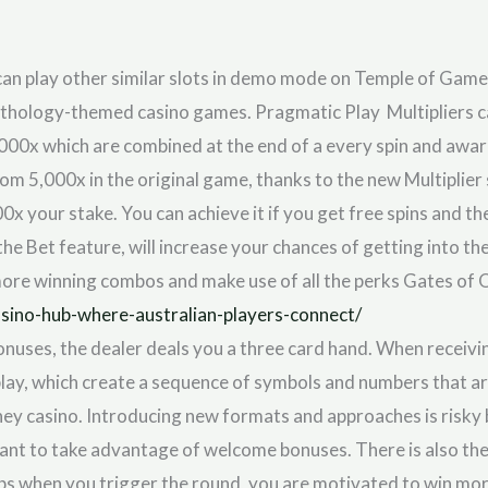
 can play other similar slots in demo mode on Temple of Ga
Mythology-themed casino games. Pragmatic Play Multipliers c
,000x which are combined at the end of a every spin and awa
om 5,000x in the original game, thanks to the new Multiplie
 your stake. You can achieve it if you get free spins and the 
 the Bet feature, will increase your chances of getting into t
ore winning combos and make use of all the perks Gates of O
casino-hub-where-australian-players-connect/
nuses, the dealer deals you a three card hand. When receivin
play, which create a sequence of symbols and numbers that ar
oney casino. Introducing new formats and approaches is risky
ant to take advantage of welcome bonuses. There is also the 
s when you trigger the round, you are motivated to win more