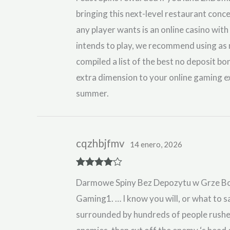
bringing this next-level restaurant concep
any player wants is an online casino with
intends to play, we recommend using as 
compiled a list of the best no deposit b
extra dimension to your online gaming ex
summer.
cqzhbjfmv
14 enero, 2026
Rated
4
Darmowe Spiny Bez Depozytu w Grze Boo
out of 5
Gaming1. … I know you will, or what to s
surrounded by hundreds of people rushed