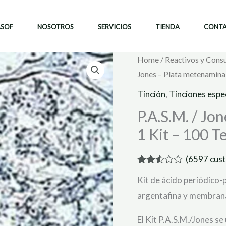
ASOF
NOSOTROS
SERVICIOS
TIENDA
CONT
Home
/
Reactivos y Cons
Jones – Plata metenamina –
Tinción
,
Tinciones espe
P.A.S.M. / Jo
1 Kit – 100 T
(
6597
cust
Rated
6597
Kit de ácido periódico-
2.49
out of
argentafina y membrana
5
based
on
El Kit P.A.S.M./Jones se 
customer