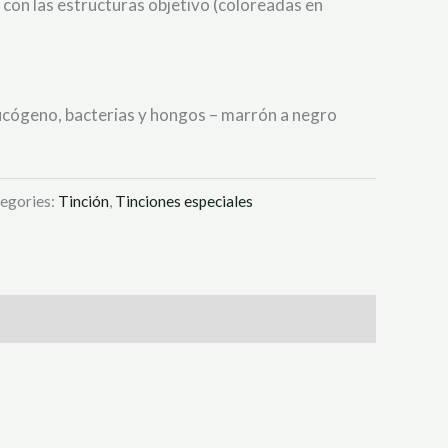
o con las estructuras objetivo (coloreadas en
cógeno, bacterias y hongos – marrón a negro
egories:
Tinción
,
Tinciones especiales