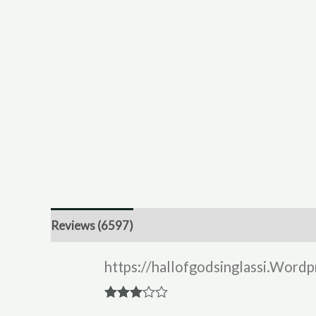
Reviews (6597)
https://hallofgodsinglassi.Word
Rated
3